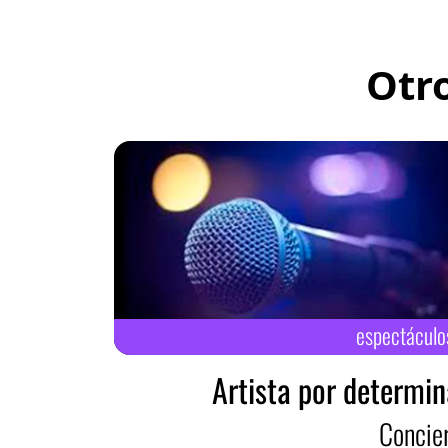
Otr
espectáculo
Artista por determin
Concie