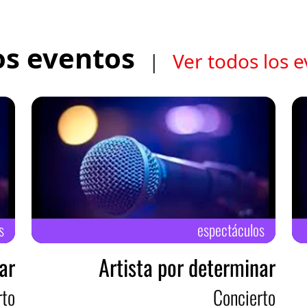
os eventos
|
Ver todos los 
s
espectáculos
ar
Artista por determinar
rto
Concierto