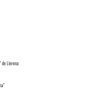
” de Llerena
ina”